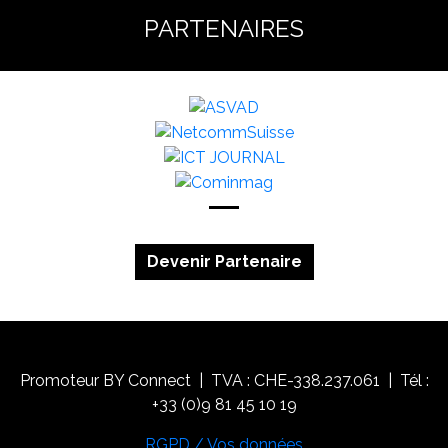
PARTENAIRES
Devenir Partenaire
Promoteur BY Connect | TVA : CHE-338.237.061 | Tél :
+33 (0)9 81 45 10 19
RGPD / Vos données